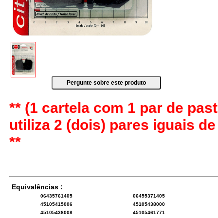
** (1 cartela com 1 par de past
utiliza 2 (dois) pares iguais d
**
Equivalências :
06435761405
06455371405
45105415006
45105438000
45105438008
45105461771