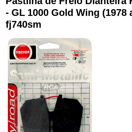
Pastilha de Freio Dianteira
- GL 1000 Gold Wing (1978 a
fj740sm