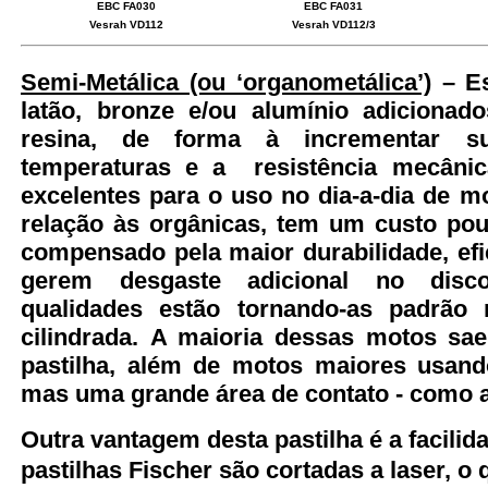
EBC FA030
EBC FA031
Vesrah VD112
Vesrah VD112/3
Semi-Metálica (ou ‘organometálica’)
– Es
latão, bronze e/ou alumínio adicionad
resina, de forma à incrementar su
temperaturas e a resistência mecânic
excelentes para o uso no dia-a-dia de m
relação às orgânicas, tem um custo pou
compensado pela maior durabilidade, efi
gerem desgaste adicional no disc
qualidades estão tornando-as padrão 
cilindrada. A maioria dessas motos sa
pastilha, além de motos maiores usand
mas uma grande área de contato - como 
Outra vantagem desta pastilha é a facilid
pastilhas Fischer são cortadas a laser, o