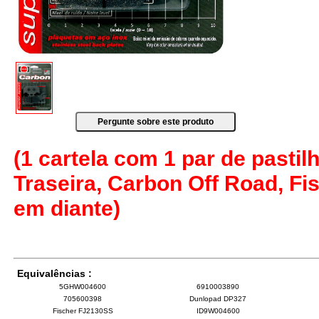
(1 cartela com 1 par de pastilh
Traseira, Carbon Off Road, Fi
em diante)
Equivalências :
5GHW004600
6910003890
705600398
Dunlopad DP327
Fischer FJ2130SS
ID9W004600