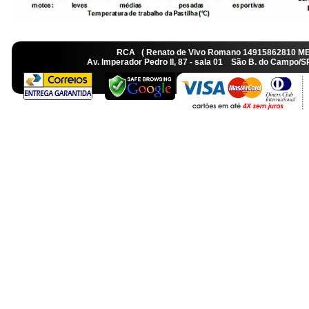
RCA ( Renato de Vivo Romano 14915862810 M
Av. Imperador Pedro II, 87 - sala 01 São B. do Camp