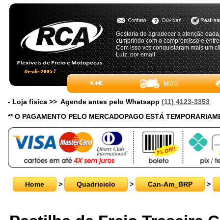
Gostaria de agradecer a atenção dada,
cumprindo com o compromisso e entreg
Com isso vcs conquistaram mais um cli
Luiz, por email
- Loja física >> Agende antes pelo Whatsapp
(11) 4123-3353
** O PAGAMENTO PELO MERCADOPAGO ESTÁ TEMPORARIAME
Home
>
Quadriciclo
>
Can-Am_BRP
>