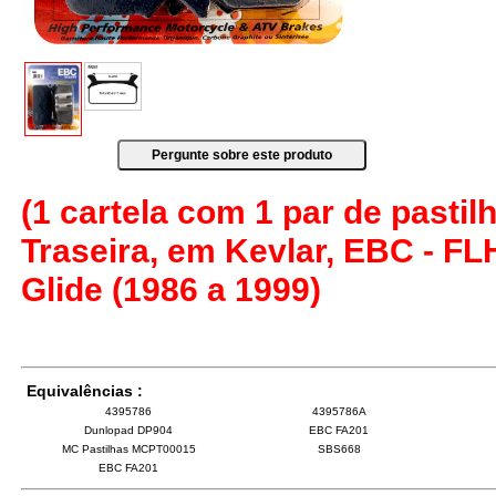
(1 cartela com 1 par de pastilh
Traseira, em Kevlar, EBC - FL
Glide (1986 a 1999)
Equivalências :
4395786
4395786A
Dunlopad DP904
EBC FA201
MC Pastilhas MCPT00015
SBS668
EBC FA201