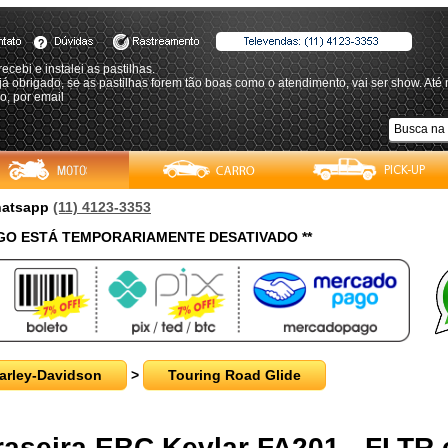
recebi e instalei as pastilhas.
á obrigado, se as pastilhas forem tão boas como o atendimento, vai ser show. Até 
o, por email
Whatsapp
(11) 4123-3353
O ESTÁ TEMPORARIAMENTE DESATIVADO **
arley-Davidson
>
Touring Road Glide
Traseira EBC Kevlar FA201 - FLTR 