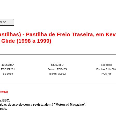
stilhas) - Pastilha de Freio Traseira, em Kev
Glide (1998 a 1999)
4395786A
4395786D
439586B
EBC FA201
Ferodo FDB485
Fischer FJ1400
SBS668
Vesrah VD922
RCA_96
terra)
da EBC.
nicas de acordo com a revista alemã "Motorrad Magazine".
undo.