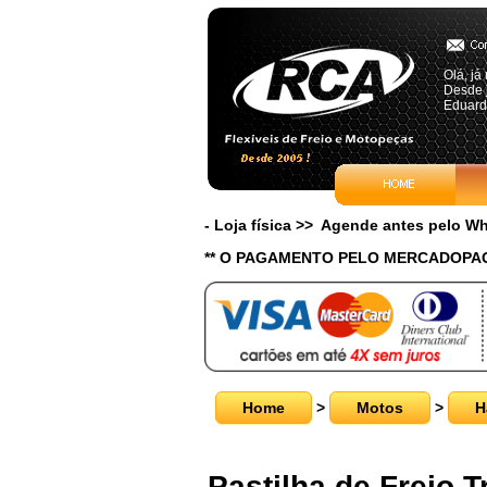
Olá, já 
Desde j
Eduard
- Loja física >> Agende antes pelo 
** O PAGAMENTO PELO MERCADOPAG
Home
>
Motos
>
H
Pastilha de Freio 