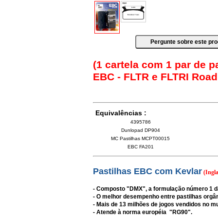
(1 cartela com 1 par de pa
EBC - FLTR e FLTRI Road 
Equivalências :
4395786
Dunlopad DP904
MC Pastilhas MCPT00015
EBC FA201
Pastilhas EBC com Kevlar
(Ingla
- Composto "DMX", a formulação número 1 
- O melhor desempenho entre pastilhas orgâ
- Mais de 13 milhões de jogos vendidos no m
- Atende à norma européia "RG90".