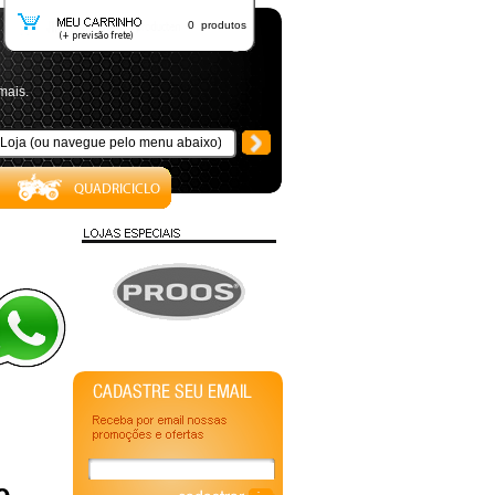
0 produtos
mais.
e