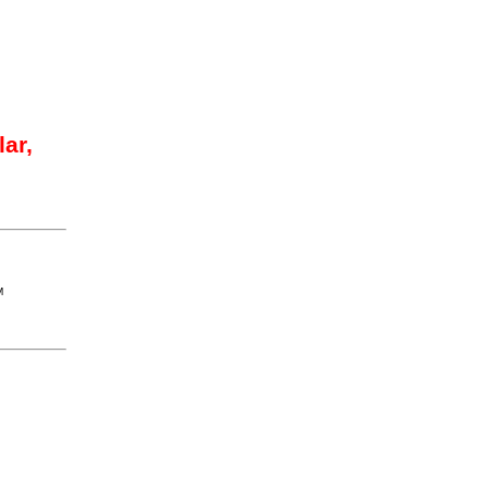
lar,
M