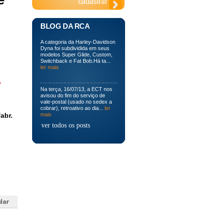
BLOG DA RCA
A categoria da Harley-Davidson
Dyna foi subdividida em seus
modelos Super Glide, Custom,
Switchback e Fat Bob.Há ta...
ler mais
o
Na terça, 16/07/13, a ECT nos
avisou do fim do serviço de
vale-postal (usado no sedex a
cobrar), retroativo ao dia...
ler
abr.
mais
ver todos os posts