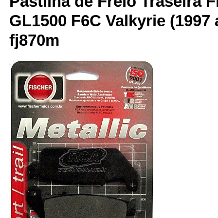
Pastilha de Freio Traseira F
GL1500 F6C Valkyrie (1997 a
fj870m