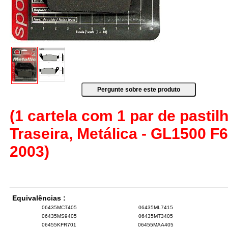
(1 cartela com 1 par de pastilh
Traseira, Metálica - GL1500 F6
2003)
Equivalências :
06435MCT405
06435ML7415
06435MS9405
06435MT3405
06455KFR701
06455MAA405