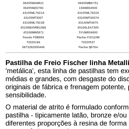
06455MAW621
06455MBK751
06455MZO760
1S6W004500
43105ML7921A
43105ML7922A
43105MT3007
43105MT4007A
43106ML7921B
431A0MT4670
45106BA5RB10M1
45106LEA7305
45106MW3671
5YUW004600
Ferodo FDB664
Fischer FJ2110M
T2020194
T2020537
0873282000446
Fischer fj870m
Pastilha de Freio Fischer linha Metall
'metálica', esta linha de pastilhas tem 
médias e grandes, com desgaste do disco
originais de fábrica e frenagem potente
sensibilidade.
O material de atrito é formulado confor
pastilha - tipicamente latão, bronze e/o
diferentes proporções à resina de forma