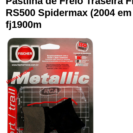
Pastilha de Freio Traseira F
RS500 Spidermax (2004 em d
fj1900m
Última unidade