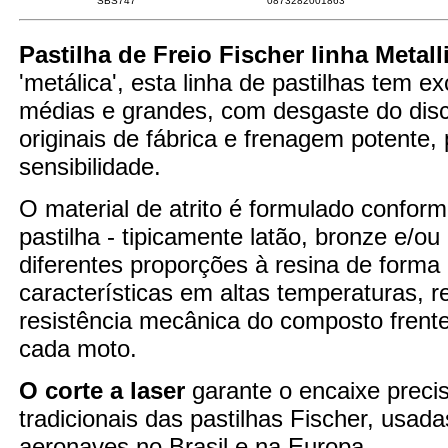
SBS747
0873282001863
Pastilha de Freio Fischer linha Metall
'metálica', esta linha de pastilhas tem 
médias e grandes, com desgaste do disco
originais de fábrica e frenagem potente
sensibilidade.
O material de atrito é formulado confor
pastilha - tipicamente latão, bronze e/o
diferentes proporções à resina de forma
características em altas temperaturas,
resistência mecânica do composto fren
cada moto.
O corte a laser
garante o encaixe preci
tradicionais das pastilhas Fischer, usad
aeronaves no Brasil e na Europa.