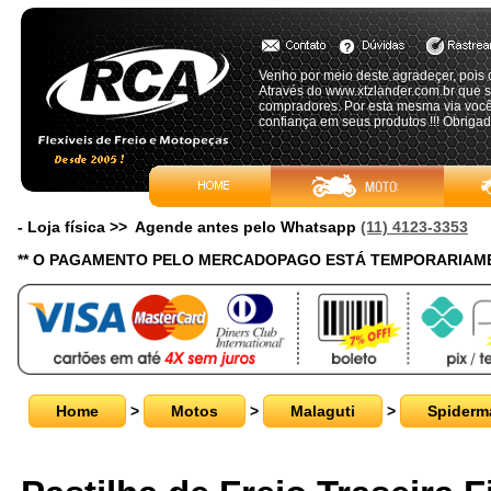
Venho por meio deste agradeçer, pois
Através do www.xtzlander.com.br que 
compradores. Por esta mesma via vocês
confiança em seus produtos !!! Obrigad
- Loja física >> Agende antes pelo Whatsapp
(11) 4123-3353
** O PAGAMENTO PELO MERCADOPAGO ESTÁ TEMPORARIAME
Home
>
Motos
>
Malaguti
>
Spiderm