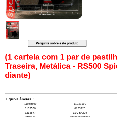
(1 cartela com 1 par de pastilh
Traseira, Metálica - RS500 S
diante)
Equivalências :
11948600
11949100
8133539
8133726
8213577
EBC FA298