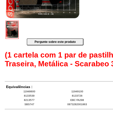
(1 cartela com 1 par de pastilh
Traseira, Metálica - Scarabeo
Equivalências :
11948600
11949100
8133539
8133726
8213577
EBC FA298
SBS747
0873282001863