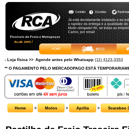
Já está devidamente instalado e eu es
a rapidez da entrega e a qualidade do 
Muito obrigado! Ah, se todas as empre
Carlos, por email
- Loja física >> Agende antes pelo Whatsapp
(11) 4123-3353
** O PAGAMENTO PELO MERCADOPAGO ESTÁ TEMPORARIAME
Home
>
Motos
>
Aprilia
>
Scarabeo 