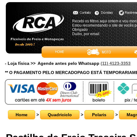
Recebi os filtros aqui ontem e vou mon
Estou recomendando o site de vocês p
Obrigado
Duilio, por email
- Loja física >> Agende antes pelo Whatsapp
(11) 4123-3353
** O PAGAMENTO PELO MERCADOPAGO ESTÁ TEMPORARIAME
Home
>
Quadriciclo
>
Polaris
>
Mag