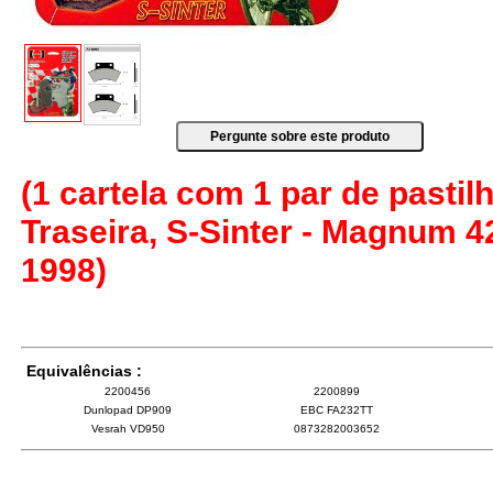
(1 cartela com 1 par de pastilh
Traseira, S-Sinter - Magnum 4
1998)
Equivalências :
2200456
2200899
Dunlopad DP909
EBC FA232TT
Vesrah VD950
0873282003652