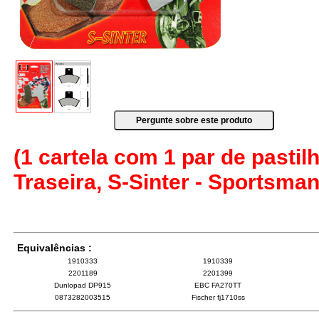
(1 cartela com 1 par de pastilh
Traseira, S-Sinter - Sportsma
Equivalências :
1910333
1910339
2201189
2201399
Dunlopad DP915
EBC FA270TT
0873282003515
Fischer fj1710ss