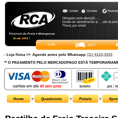
Obrigado pela atenção......
Gostei do atendimento ai .....até as pro
Thony, por email
- Loja física >> Agende antes pelo Whatsapp
(11) 4123-3353
** O PAGAMENTO PELO MERCADOPAGO ESTÁ TEMPORARIAME
Home
>
Quadriciclo
>
Polaris
>
Spor