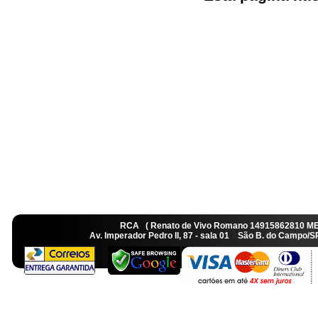
RCA ( Renato de Vivo Romano 14915862810 M
Av. Imperador Pedro II, 87 - sala 01 São B. do Camp