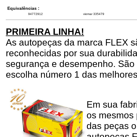
Equivalências :
94772912
viemar 335479
PRIMEIRA LINHA!
As autopeças da marca FLEX s
reconhecidas por sua durabilid
segurança e desempenho. São
escolha número 1 das melhores 
Em sua fabr
os mesmos p
das peças or
autopeças F