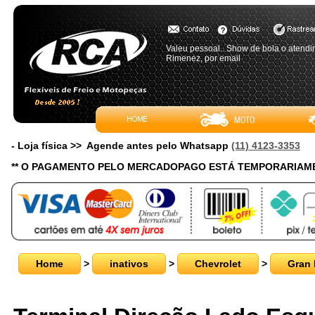
Valeu pessoal.. Show de bola o atendime
Rimenez, por email
- Loja física >> Agende antes pelo Whatsapp
(11) 4123-3353
** O PAGAMENTO PELO MERCADOPAGO ESTÁ TEMPORARIAME
Home
>
inativos
>
Chevrolet
>
Gran 