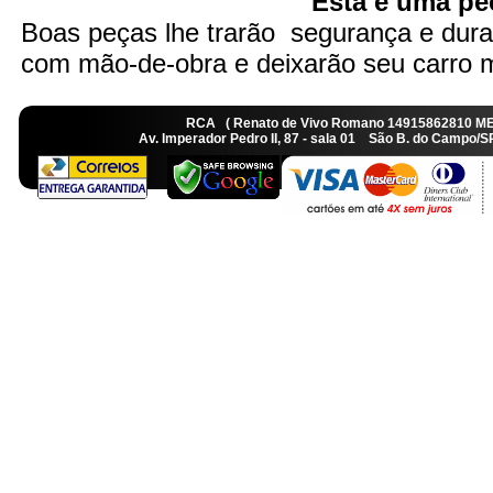
Esta é uma peç
Boas peças lhe trarão segurança e dura
com mão-de-obra e deixarão seu carro ma
RCA ( Renato de Vivo Romano 14915862810 M
Av. Imperador Pedro II, 87 - sala 01 São B. do Camp