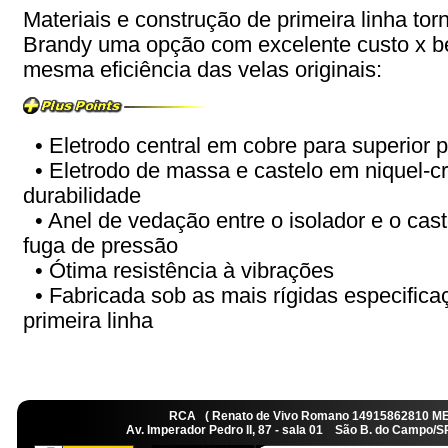
Materiais e construção de primeira linha tor
Brandy uma opção com excelente custo x b
mesma eficiência das velas originais:
• Eletrodo central em cobre para superior 
• Eletrodo de massa e castelo em niquel-c
durabilidade
• Anel de vedação entre o isolador e o caste
fuga de pressão
• Ótima resistência à vibrações
• Fabricada sob as mais rígidas especificaç
primeira linha
RCA ( Renato de Vivo Romano 14915862810 M
Av. Imperador Pedro II, 87 - sala 01 São B. do Camp