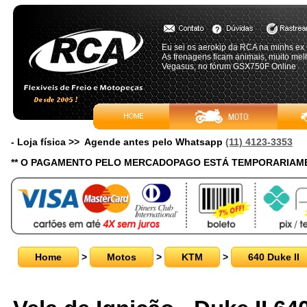
Eu sei os aerokip da RCA na minhs ex 
As frenagens ficam animais, muito melho
Vegasus, no fórum GSX750F Online
- Loja física >> Agende antes pelo Whatsapp
(11) 4123-3353
** O PAGAMENTO PELO MERCADOPAGO ESTÁ TEMPORARIAME
Home
>
Motos
>
KTM
>
640 Duke II