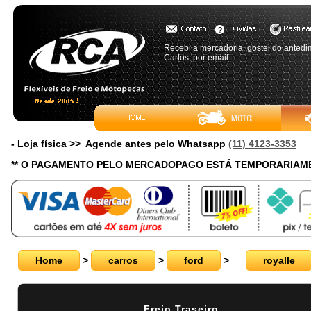
Recebi a mercadoria, gostei do antedi
Carlos, por email
- Loja física >> Agende antes pelo Whatsapp
(11) 4123-3353
** O PAGAMENTO PELO MERCADOPAGO ESTÁ TEMPORARIAME
Home
>
carros
>
ford
>
royalle
Freio Traseiro