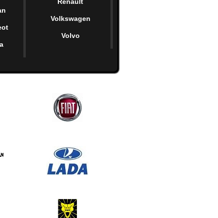
Renault
an
Volkswagen
eot
Volvo
a