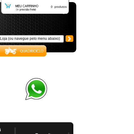
0 produtos
i