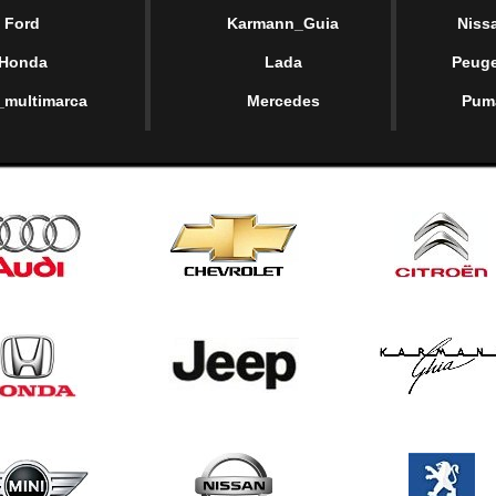
Ford
Karmann_Guia
Niss
Honda
Lada
Peug
_multimarca
Mercedes
Pum