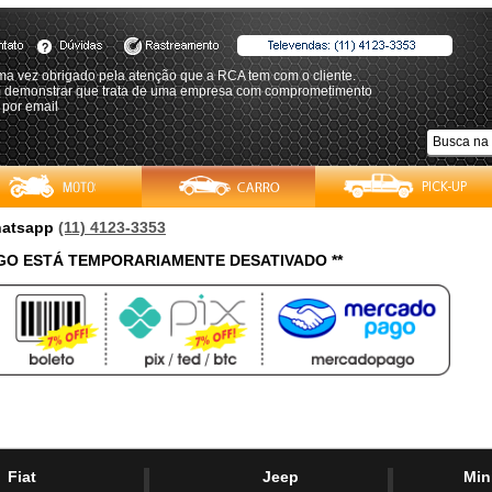
ma vez obrigado pela atenção que a RCA tem com o cliente.
 demonstrar que trata de uma empresa com comprometimento
 por email
Whatsapp
(11) 4123-3353
O ESTÁ TEMPORARIAMENTE DESATIVADO **
Fiat
Jeep
Min