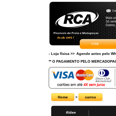
Mais u
Só vem
Dalmo,
- Loja física >> Agende antes pelo 
** O PAGAMENTO PELO MERCADOPAG
Home
>
carros
Aldee