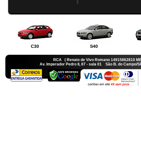
C30
S40
RCA ( Renato de Vivo Romano 14915862810 M
Av. Imperador Pedro II, 87 - sala 01 São B. do Camp