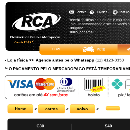
Recebi os filtros aqui ontem e vou mon
Estou recomendando o site de vocês p
Obrigado
Duilio, por email
- Loja física >> Agende antes pelo Whatsapp
(11) 4123-3353
** O PAGAMENTO PELO MERCADOPAGO ESTÁ TEMPORARIAME
Home
>
carros
>
volvo
>
C30
S40