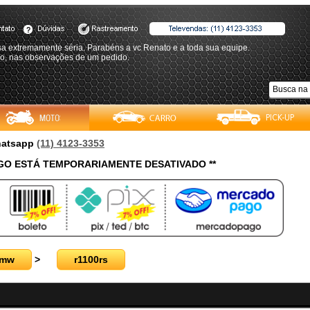
a extremamente séria. Parabéns a vc Renato e a toda sua equipe.
io, nas observações de um pedido.
Whatsapp
(11) 4123-3353
O ESTÁ TEMPORARIAMENTE DESATIVADO **
mw
>
r1100rs