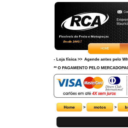
Empres
Mauríc
- Loja física >> Agende antes pelo 
** O PAGAMENTO PELO MERCADOPAG
Home
>
motos
>
b