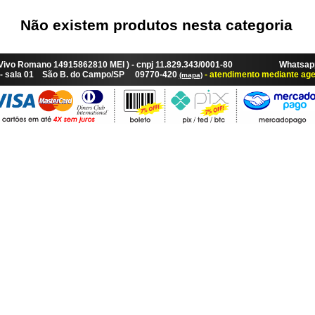
Não existem produtos nesta categoria
 Vivo Romano 14915862810 MEI ) - cnpj 11.829.343/0001-80 Whatsapp:
87 - sala 01 São B. do Campo/SP 09770-420
- atendimento mediante ag
(mapa)