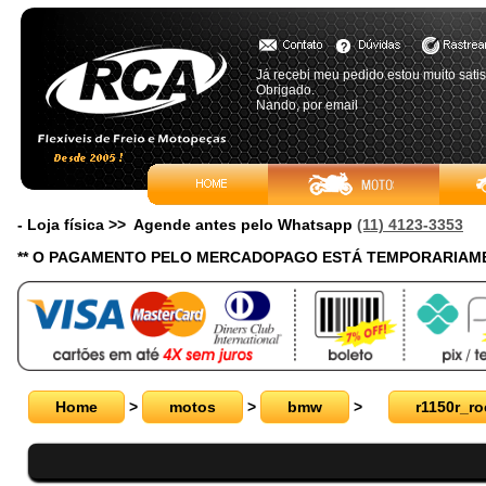
Já recebi meu pedido estou muito satisf
Obrigado.
Nando, por email
- Loja física >> Agende antes pelo Whatsapp
(11) 4123-3353
** O PAGAMENTO PELO MERCADOPAGO ESTÁ TEMPORARIAME
Home
>
motos
>
bmw
>
r1150r_ro