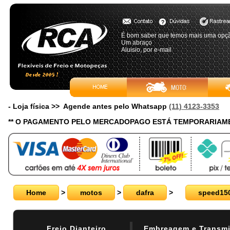
É bom saber que temos mais uma opç
Um abraço
Aluisio, por e-mail
- Loja física >> Agende antes pelo Whatsapp
(11) 4123-3353
** O PAGAMENTO PELO MERCADOPAGO ESTÁ TEMPORARIAME
Home
>
motos
>
dafra
>
speed15
Freio Dianteiro
Embreagem e Transm