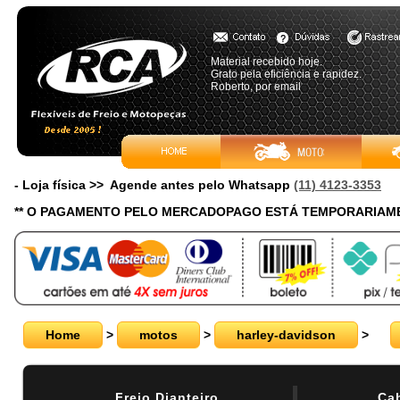
Material recebido hoje.
Grato pela eficiência e rapidez.
Roberto, por email
- Loja física >> Agende antes pelo Whatsapp
(11) 4123-3353
** O PAGAMENTO PELO MERCADOPAGO ESTÁ TEMPORARIAME
Home
>
motos
>
harley-davidson
>
Freio Dianteiro
Ca