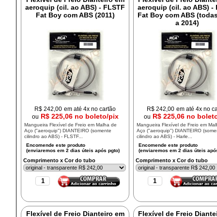
aeroquip (cil. ao ABS) - FLSTF
aeroquip (cil. ao ABS) 
Fat Boy com ABS (2011)
Fat Boy com ABS (todas
a 2014)
R$
242,00
em até 4x no cartão
R$
242,00
em até 4x no c
R$ 225,06 no boleto/pix
R$ 225,06 no bolet
ou
ou
Mangueira Flexível de Freio em Malha de
Mangueira Flexível de Freio em Ma
Aço ("aeroquip") DIANTEIRO (somente
Aço ("aeroquip") DIANTEIRO (some
cilindro ao ABS) - FLSTF...
cilindro ao ABS) - Harle...
Comprimento x Cor do tubo
Comprimento x Cor do tubo
Flexível de Freio Dianteiro em
Flexível de Freio Diante