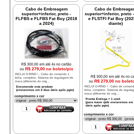
Cabo de Embreagem
Cabo de Embreag
superior+inferior, preto -
superior+inferior, preto
FLFBS e FLFBS Fat Boy (2018
e FLSTFI Fat Boy (20
a 2024)
diante)
R$
300,00
em até 4x no cartão
R$ 279,00 no boleto/pix
ou
INCLUI O-RING ! - Cabo de comando 1.
R$
300,00
em até 4x no c
linha, completo. Sistema de regulagem de
R$ 279,00 no bolet
ou
rosca (diferente do orig...
INCLUI O-RING ! - Cabo de comand
linha, completo. Sistema de regula
rosca (diferente do orig...
comprimento x cor
comprimento x cor