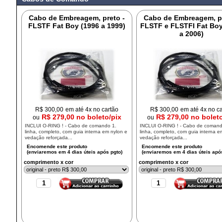
Cabo de Embreagem, preto -
Cabo de Embreagem, pr
FLSTF Fat Boy (1996 a 1999)
FLSTF e FLSTFI Fat Boy
a 2006)
R$
300,00
em até 4x no cartão
R$
300,00
em até 4x no c
R$ 279,00 no boleto/pix
R$ 279,00 no bolet
ou
ou
INCLUI O-RING ! - Cabo de comando 1.
INCLUI O-RING ! - Cabo de comand
linha, completo, com guia interna em nylon e
linha, completo, com guia interna e
vedação reforçada...
vedação reforçada...
comprimento x cor
comprimento x cor