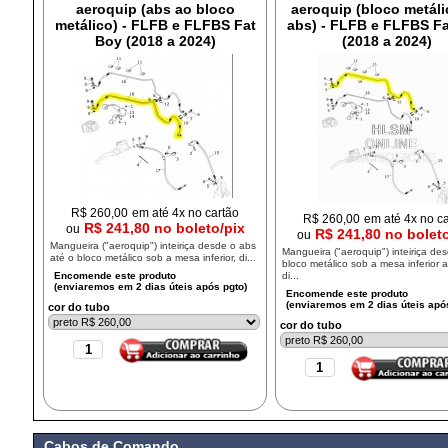
aeroquip (abs ao bloco
aeroquip (bloco metáli
metálico) - FLFB e FLFBS Fat
abs) - FLFB e FLFBS F
Boy (2018 a 2024)
(2018 a 2024)
R$
260,00
em até 4x no cartão
R$
260,00
em até 4x no c
R$ 241,80 no boleto/pix
ou
R$ 241,80 no bolet
ou
Mangueira ("aeroquip") inteiriça desde o abs
Mangueira ("aeroquip") inteiriça de
até o bloco metálico sob a mesa inferior, di...
bloco metálico sob a mesa inferior a
di...
cor do tubo
cor do tubo
Cabos de Comando