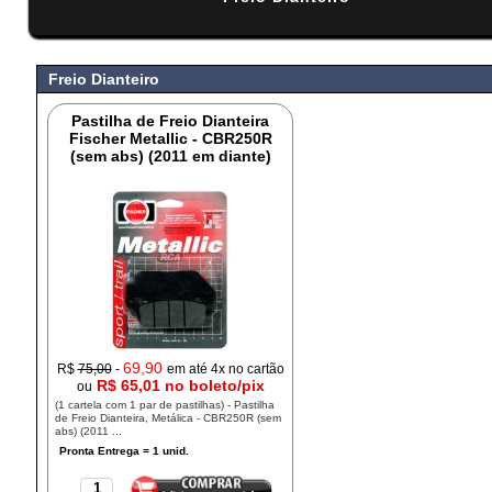
#
Freio Dianteiro
Pastilha de Freio Dianteira
Fischer Metallic - CBR250R
(sem abs) (2011 em diante)
69,90
R$
75,00
-
em até 4x no cartão
R$ 65,01 no boleto/pix
ou
(1 cartela com 1 par de pastilhas) - Pastilha
de Freio Dianteira, Metálica - CBR250R (sem
abs) (2011 ...