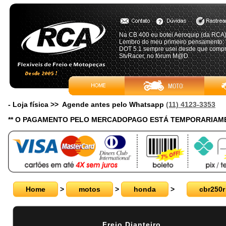
Na CB 400 eu botei Aeroquip (da RCA) 
Lembro do meu primeiro pensamento: "
DOT 5.1 sempre usei desde que compre
StvRacer, no fórum M@D
- Loja física >> Agende antes pelo Whatsapp
(11) 4123-3353
** O PAGAMENTO PELO MERCADOPAGO ESTÁ TEMPORARIAME
Home
>
motos
>
honda
>
cbr250r
Freio Dianteiro