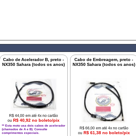
Cabo de Acelerador B, preto -
Cabo de Embreagem, preto -
NX350 Sahara (todos os anos)
NX350 Sahara (todos os anos)
R$
44,00
em até 4x no cartão
R$ 40,92 no boleto/pix
ou
** Esta moto usa dois cabos de acelerador
R$
66,00
em até 4x no cartão
(chamados de A e B). Consulte
R$ 61,38 no boleto/pix
ou
comprimentos especiais.