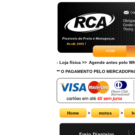
Obrigad
Gostei 
Thony, 
- Loja física >> Agende antes pelo 
** O PAGAMENTO PELO MERCADOPAG
Home
>
motos
>
h
Freio Dianteiro