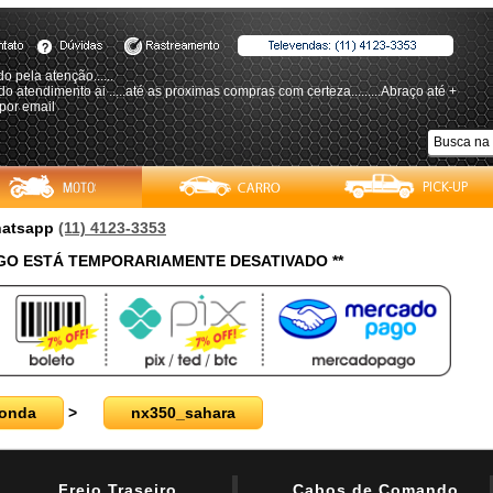
o pela atenção......
do atendimento ai .....até as proximas compras com certeza.........Abraço até +
por email
Whatsapp
(11) 4123-3353
O ESTÁ TEMPORARIAMENTE DESATIVADO **
onda
>
nx350_sahara
Freio Traseiro
Cabos de Comando