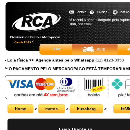
Já recebi a peça. Obrigado pela rapid
Dion, por email
- Loja física >> Agende antes pelo Whatsapp
(11) 4123-3353
** O PAGAMENTO PELO MERCADOPAGO ESTÁ TEMPORARIAME
Home
>
motos
>
husaberg
>
fs65
Freio Dianteiro