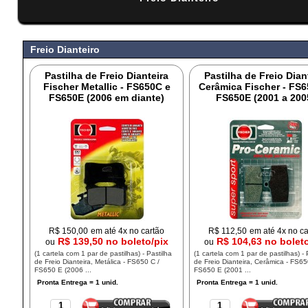
#
Freio Dianteiro
Pastilha de Freio Dianteira
Pastilha de Freio Dian
Fischer Metallic - FS650C e
Cerâmica Fischer - FS
FS650E (2006 em diante)
FS650E (2001 a 200
R$
150,00
em até 4x no cartão
R$
112,50
em até 4x no ca
R$ 139,50 no boleto/pix
R$ 104,63 no bolet
ou
ou
(1 cartela com 1 par de pastilhas) - Pastilha
(1 cartela com 1 par de pastilhas) - 
de Freio Dianteira, Metálica - FS650 C /
de Freio Dianteira, Cerâmica - FS65
FS650 E (2006 ...
FS650 E (2001 ...