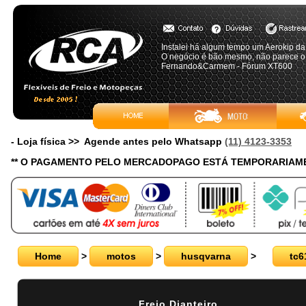
Instalei há algum tempo um Aerokip d
O negócio é bão mesmo, não parece o 
Fernando&Carmem - Fórum XT600
- Loja física >> Agende antes pelo Whatsapp
(11) 4123-3353
** O PAGAMENTO PELO MERCADOPAGO ESTÁ TEMPORARIAME
Home
>
motos
>
husqvarna
>
tc6
Freio Dianteiro