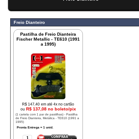
#
Freio Dianteiro
Pastilha de Freio Dianteira
Fischer Metallic - TE610 (1991
a 1995)
R$
147,40
em até 4x no cartão
R$ 137,08 no boleto/pix
ou
(1 cartela com 1 par de pastilhas) - Pastilha
de Freio Dianteira, Metálica - TE610 (1991 a
1995)