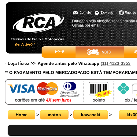
Obrigado pela atenção, recebir minh
Gilmar, por email.
- Loja física >> Agende antes pelo Whatsapp
(11) 4123-3353
** O PAGAMENTO PELO MERCADOPAGO ESTÁ TEMPORARIAME
Home
>
motos
>
kawasaki
>
klx3