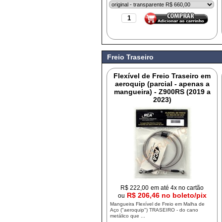
Freio Traseiro
Flexível de Freio Traseiro em
aeroquip (parcial - apenas a
mangueira) - Z900RS (2019 a
2023)
R$
222,00
em até 4x no cartão
R$ 206,46 no boleto/pix
ou
Mangueira Flexível de Freio em Malha de
Aço ("aeroquip") TRASEIRO - do cano
metálico que ...