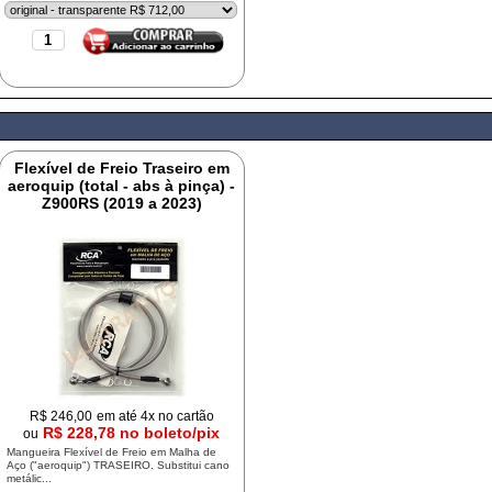
Flexível de Freio Traseiro em
aeroquip (total - abs à pinça) -
Z900RS (2019 a 2023)
R$
246,00
em até 4x no cartão
R$ 228,78 no boleto/pix
ou
Mangueira Flexível de Freio em Malha de
Aço ("aeroquip") TRASEIRO. Substitui cano
metálic...