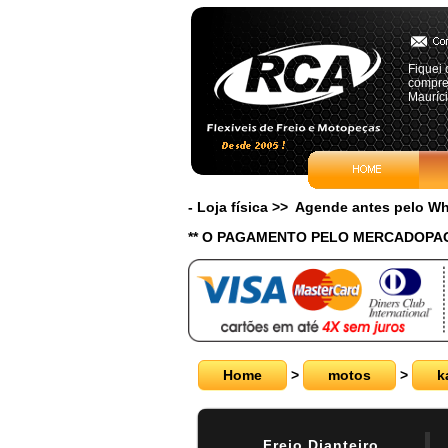
Fiquei 
comprei
Mauríci
- Loja física >> Agende antes pelo 
** O PAGAMENTO PELO MERCADOPAG
Home
>
motos
>
k
Freio Dianteiro