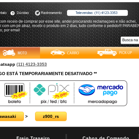
com receio de comprar por esse site, andei procurando reclamaçoes e não achei,
 com um pé atraz, recebi o produto em 2 dias, tudo conforme o pedido!!! PARABEN
o, por email
Whatsapp
(11) 4123-3353
O ESTÁ TEMPORARIAMENTE DESATIVADO **
awasaki
>
z900_rs
Freio Traseiro
Cabos de Comando