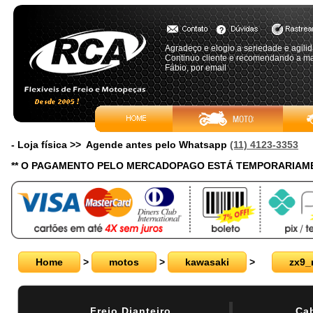
Agradeço e elogio a seriedade e agili
Continuo cliente e recomendando a ma
Fábio, por email
- Loja física >> Agende antes pelo Whatsapp
(11) 4123-3353
** O PAGAMENTO PELO MERCADOPAGO ESTÁ TEMPORARIAME
Home
>
motos
>
kawasaki
>
zx9_
Freio Dianteiro
Ca