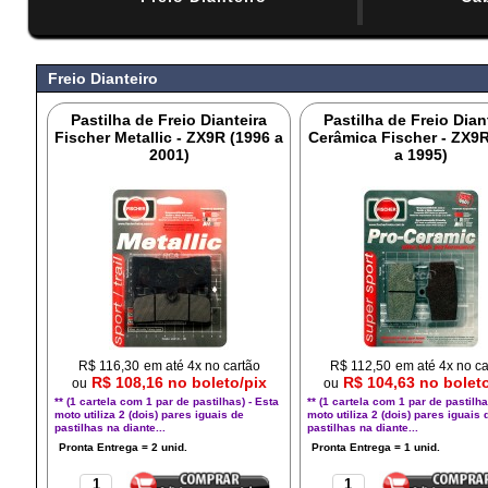
#
Freio Dianteiro
Pastilha de Freio Dianteira
Pastilha de Freio Dian
Fischer Metallic - ZX9R (1996 a
Cerâmica Fischer - ZX9R
2001)
a 1995)
R$
116,30
em até 4x no cartão
R$
112,50
em até 4x no ca
R$ 108,16 no boleto/pix
R$ 104,63 no bolet
ou
ou
** (1 cartela com 1 par de pastilhas) - Esta
** (1 cartela com 1 par de pastilha
moto utiliza 2 (dois) pares iguais de
moto utiliza 2 (dois) pares iguais 
pastilhas na diante...
pastilhas na diante...