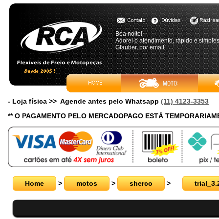
Boa noite!
Adorei o atendimento, rápido e simple
Glauber, por email
- Loja física >> Agende antes pelo Whatsapp
(11) 4123-3353
** O PAGAMENTO PELO MERCADOPAGO ESTÁ TEMPORARIAME
Home
>
motos
>
sherco
>
trial_3.