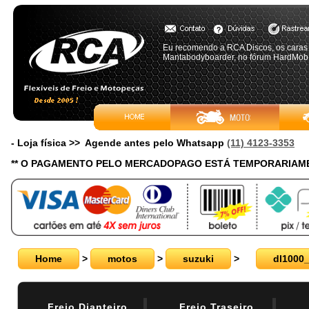
Eu recomendo a RCA Discos, os caras s
Mantabodyboarder, no fórum HardMob
- Loja física >> Agende antes pelo Whatsapp
(11) 4123-3353
** O PAGAMENTO PELO MERCADOPAGO ESTÁ TEMPORARIAME
Home
>
motos
>
suzuki
>
dl1000
Freio Dianteiro
Freio Traseiro