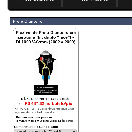
#
Freio Dianteiro
Flexível de Freio Dianteiro em
aeroquip (kit duplo "race") -
DL1000 V-Strom (2002 a 2009)
R$
524,00
em até 4x no cartão
R$ 487,32 no boleto/pix
ou
Kit "RACE", com dois flexíveis em malha de
aço saindo do cilindro mestre
Comprimento x Cor do tubo