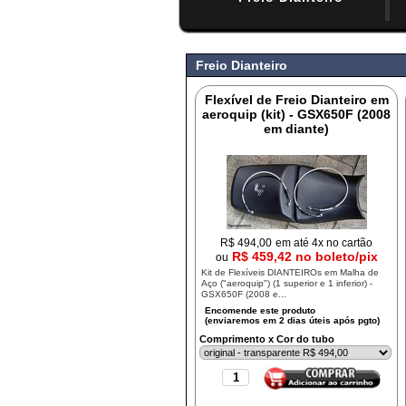
#
Freio Dianteiro
Flexível de Freio Dianteiro em
aeroquip (kit) - GSX650F (2008
em diante)
R$
494,00
em até 4x no cartão
R$ 459,42 no boleto/pix
ou
Kit de Flexíveis DIANTEIROs em Malha de
Aço ("aeroquip") (1 superior e 1 inferior) -
GSX650F (2008 e...
Comprimento x Cor do tubo