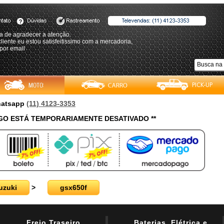
a de agradecer a atenção.
iente eu estou satisfeitissimo com a mercadoria,
por email
Whatsapp
(11) 4123-3353
O ESTÁ TEMPORARIAMENTE DESATIVADO **
uzuki
>
gsx650f
Freio Traseiro
Baterias, Elétrica e