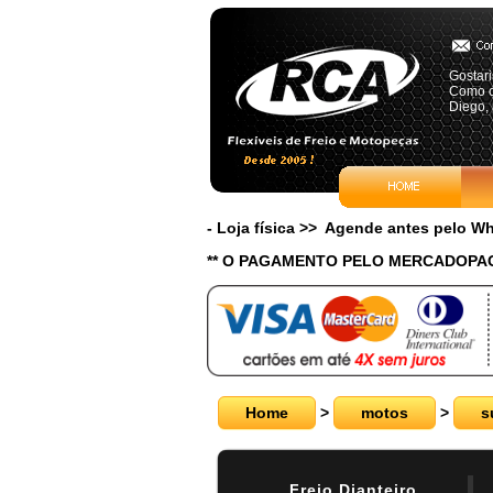
Gostari
Como cl
Diego, 
- Loja física >> Agende antes pelo 
** O PAGAMENTO PELO MERCADOPAG
Home
>
motos
>
s
Freio Dianteiro