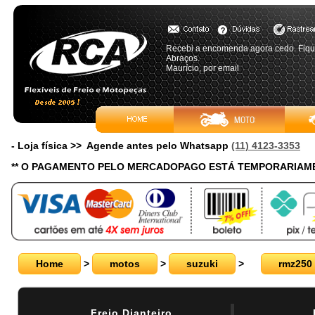
Recebi a encomenda agora cedo. Fique
Abraços.
Maurício, por email
- Loja física >> Agende antes pelo Whatsapp
(11) 4123-3353
** O PAGAMENTO PELO MERCADOPAGO ESTÁ TEMPORARIAME
Home
>
motos
>
suzuki
>
rmz250
Freio Dianteiro