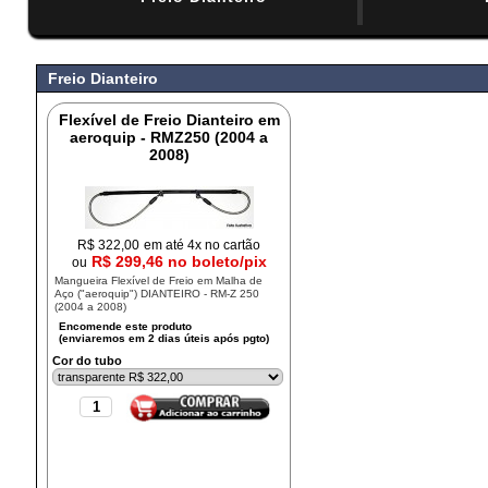
#
Freio Dianteiro
Flexível de Freio Dianteiro em
aeroquip - RMZ250 (2004 a
2008)
R$
322,00
em até 4x no cartão
R$ 299,46 no boleto/pix
ou
Mangueira Flexível de Freio em Malha de
Aço ("aeroquip") DIANTEIRO - RM-Z 250
(2004 a 2008)
Cor do tubo