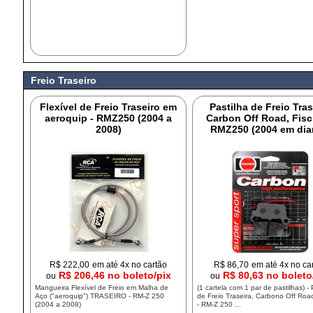
Freio Traseiro
Flexível de Freio Traseiro em
Pastilha de Freio Tras
aeroquip - RMZ250 (2004 a
Carbon Off Road, Fisc
2008)
RMZ250 (2004 em dia
R$
222,00
em até 4x no cartão
R$
86,70
em até 4x no ca
R$ 206,46 no boleto/pix
R$ 80,63 no boleto
ou
ou
Mangueira Flexível de Freio em Malha de
(1 cartela com 1 par de pastilhas) - 
Aço ("aeroquip") TRASEIRO - RM-Z 250
de Freio Traseira, Carbono Off Road
(2004 a 2008)
- RM-Z 250 ...