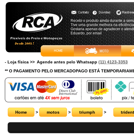
Recebi o produto ainda durante a sema
Tive uma grande melhora na eficiência 
Gostaria apenas de agradecer o atendi
Eduardo, por email
- Loja física >> Agende antes pelo Whatsapp
(11) 4123-3353
** O PAGAMENTO PELO MERCADOPAGO ESTÁ TEMPORARIAME
Home
>
motos
>
triumph
>
triden