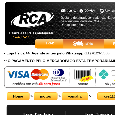
Gostaria de agradecer a atenção, já re
de ótima qualidade da RCA.
Danilo, por email
- Loja física >> Agende antes pelo Whatsapp
(11) 4123-3353
** O PAGAMENTO PELO MERCADOPAGO ESTÁ TEMPORARIAME
Home
>
motos
>
yamaha
>
xvs11
Freio Dianteiro
Freio Traseiro