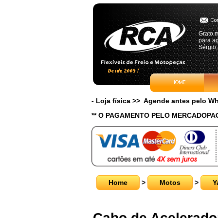
Grato m
para ag
Sérgio,
- Loja física >> Agende antes pelo 
** O PAGAMENTO PELO MERCADOPAG
Home
>
Motos
>
Y
Cabo de Acelerador