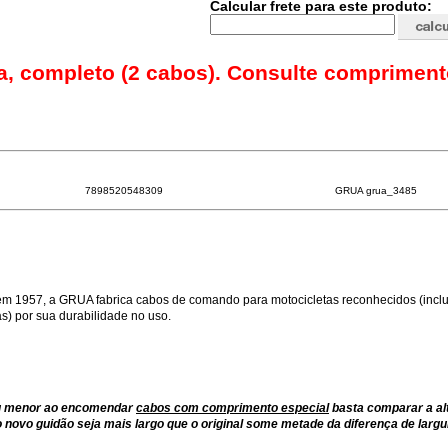
Calcular frete para este produto:
a, completo (2 cabos). Consulte comprimen
7898520548309
GRUA grua_3485
m 1957, a GRUA fabrica cabos de comando para motocicletas reconhecidos (inclu
) por sua durabilidade no uso.
ou menor ao encomendar
cabos com comprimento especial
basta comparar a al
 novo guidão seja mais largo que o original some metade da diferença de largu