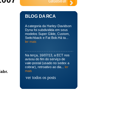
BLOG DA RCA
A categoria da Harley-Davidson
Dyna foi subdividida em seus
modelos Super Glide, Custom,
Switchback e Fat Bob.Há ta...
ler mais
Na terça, 16/07/13, a ECT nos
avisou do fim do serviço de
vale-postal (usado no sedex a
cobrar), retroativo ao dia...
ler
abr.
mais
ver todos os posts