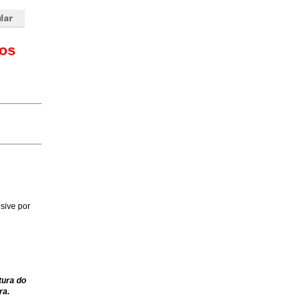
tos
sive por
tura do
ra.