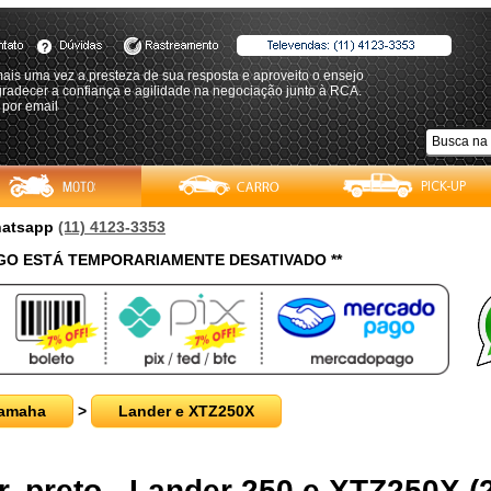
ais uma vez a presteza de sua resposta e aproveito o ensejo
radecer a confiança e agilidade na negociação junto à RCA.
 por email
Whatsapp
(11) 4123-3353
O ESTÁ TEMPORARIAMENTE DESATIVADO **
amaha
>
Lander e XTZ250X
, preto - Lander 250 e XTZ250X (