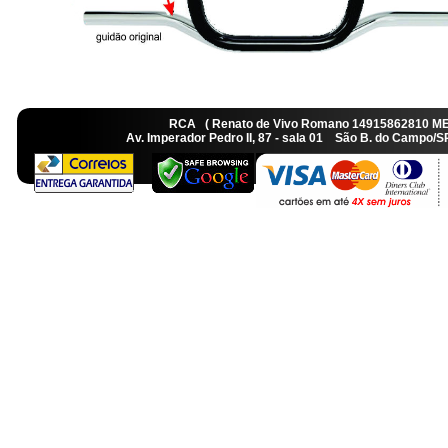
RCA ( Renato de Vivo Romano 14915862810 M
Av. Imperador Pedro II, 87 - sala 01 São B. do Camp