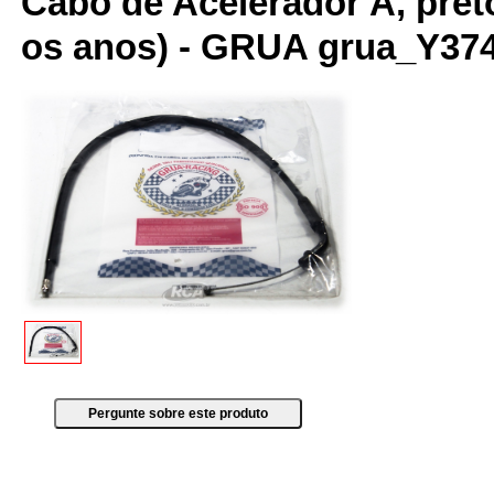
Cabo de Acelerador A, pret
os anos) - GRUA grua_Y37