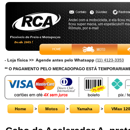
Andei com a motocicleta, e ela ficou m
ficou super macia, um espetáculo!!! ma
Rômulo, por e-mail
- Loja física >> Agende antes pelo Whatsapp
(11) 4123-3353
** O PAGAMENTO PELO MERCADOPAGO ESTÁ TEMPORARIAME
Home
>
Motos
>
Yamaha
>
VMax 12