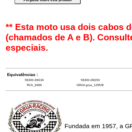
** Esta moto usa dois cabos d
(chamados de A e B). Consul
especiais.
Equivalências :
58300-39G30
58300-39G50
RCA_9489
GRUA grua_1295/B
Fundada em 1957, a G