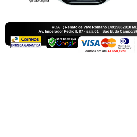
RCA ( Renato de Vivo Romano 14915862810 M
Av. Imperador Pedro II, 87 - sala 01 São B. do Camp