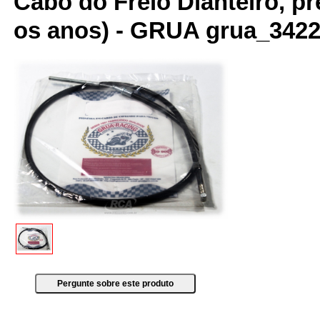
Cabo do Freio Dianteiro, pr
os anos) - GRUA grua_342