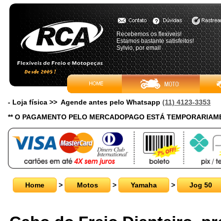
Recebemos os flexiveis!
Estamos bastante satisfeitos!
Sylvio, por email
- Loja física >> Agende antes pelo Whatsapp
(11) 4123-3353
** O PAGAMENTO PELO MERCADOPAGO ESTÁ TEMPORARIAME
Home
>
Motos
>
Yamaha
>
Jog 50