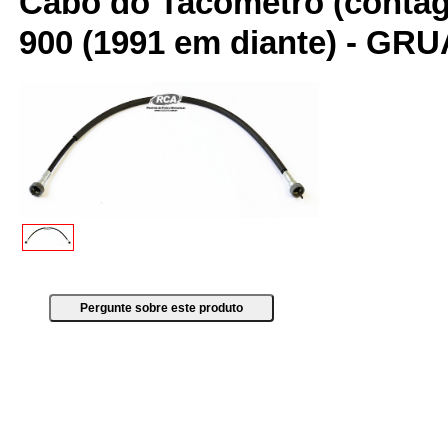
Cabo do Tacômetro (contagir
900 (1991 em diante) - GR