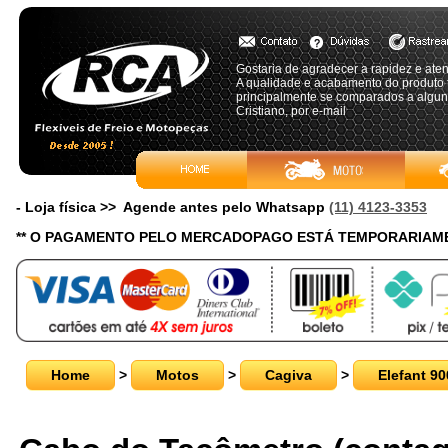
Gostaria de agradecer a rapidez e at
A qualidade e acabamento do produto
principalmente se comparados a algun
Cristiano, por e-mail
- Loja física >> Agende antes pelo Whatsapp
(11) 4123-3353
** O PAGAMENTO PELO MERCADOPAGO ESTÁ TEMPORARIAME
Home
>
Motos
>
Cagiva
>
Elefant 90