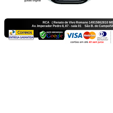
RCA ( Renato de Vivo Romano 14915862810 M
Av. Imperador Pedro II, 87 - sala 01 São B. do Camp