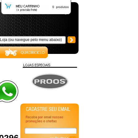
0 produtos
10296