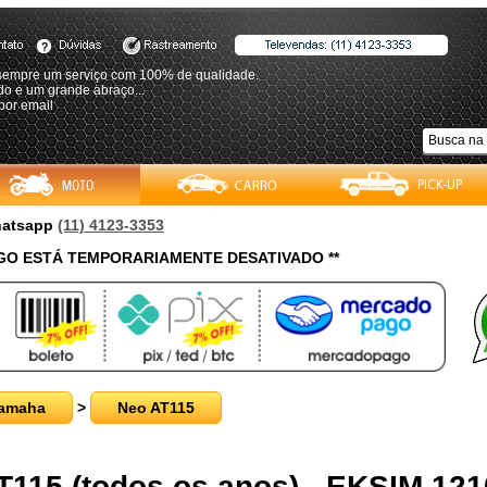
empre um serviço com 100% de qualidade.
do e um grande abraço...
por email
Whatsapp
(11) 4123-3353
O ESTÁ TEMPORARIAMENTE DESATIVADO **
amaha
>
Neo AT115
 AT115 (todos os anos) - EKSIM 12