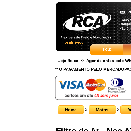
Como s
Obriga
Paulo, 
- Loja física >> Agende antes pelo 
** O PAGAMENTO PELO MERCADOPAG
Home
>
Motos
>
Y
Filtro de Ar - Neo