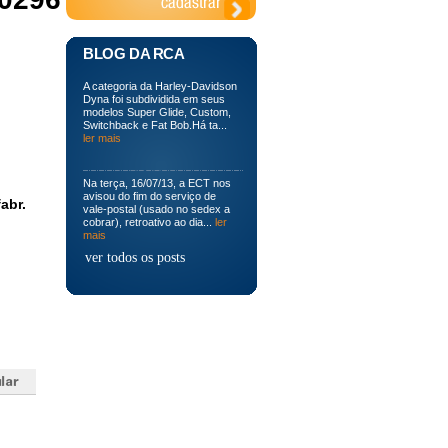
BLOG DA RCA
A categoria da Harley-Davidson
Dyna foi subdividida em seus
modelos Super Glide, Custom,
Switchback e Fat Bob.Há ta...
ler mais
Na terça, 16/07/13, a ECT nos
avisou do fim do serviço de
abr.
vale-postal (usado no sedex a
cobrar), retroativo ao dia...
ler
mais
ver todos os posts