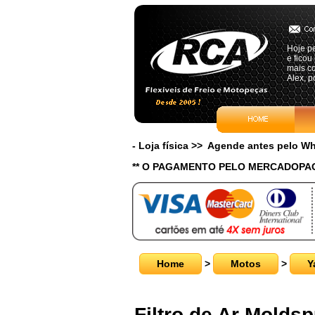
Hoje pe
e ficou
mais c
Alex, p
- Loja física >> Agende antes pelo 
** O PAGAMENTO PELO MERCADOPAG
Home
>
Motos
>
Y
Filtro de Ar Molds