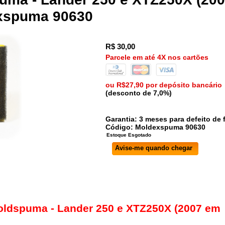
exspuma 90630
R$
30,00
Parcele em até 4X nos cartões
ou R$27,90 por depósito bancário
(desconto de 7,0%)
Garantia: 3 meses para defeito de f
Código:
Moldexspuma
90630
Avise-me quando chegar
l Moldspuma - Lander 250 e XTZ250X (2007 em