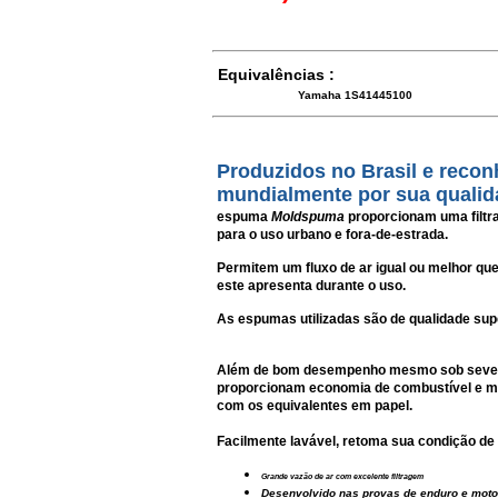
Equivalências :
Yamaha 1S41445100
Produzidos no Brasil e reco
mundialmente por sua qualid
espuma
Moldspuma
proporcionam uma filtra
para o uso urbano e fora-de-estrada.
Permitem um fluxo de ar igual ou melhor qu
este apresenta durante o uso.
As espumas utilizadas são de qualidade super
Além de bom desempenho mesmo sob severas
proporcionam economia de combustível e ma
com os equivalentes em papel.
Facilmente lavável, retoma sua condição de
Grande vazão de ar com excelente filtragem
Desenvolvido nas provas de enduro e mot