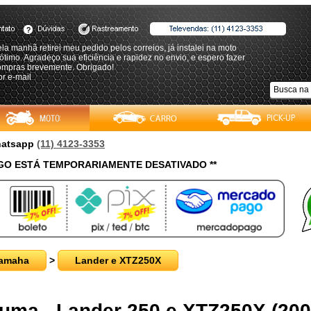
la manhã retirei meu pedido pelos correios, já instalei na moto
 ótimo. Agradeço sua eficiência e rapidez no envio, e espero fazer
ompras brevemente. Obrigado!
or e-mail
Whatsapp
(11) 4123-3353
O ESTÁ TEMPORARIAMENTE DESATIVADO **
amaha
>
Lander e XTZ250X
puma - Lander 250 e XTZ250X (20