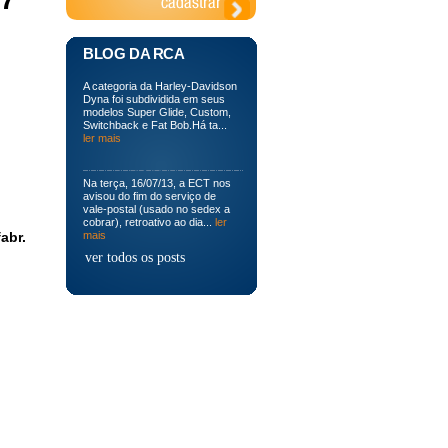
BLOG DA RCA
A categoria da Harley-Davidson
Dyna foi subdividida em seus
modelos Super Glide, Custom,
Switchback e Fat Bob.Há ta...
ler mais
Na terça, 16/07/13, a ECT nos
avisou do fim do serviço de
vale-postal (usado no sedex a
cobrar), retroativo ao dia...
ler
abr.
mais
ver todos os posts