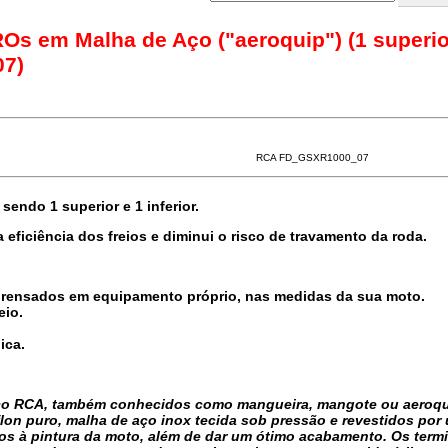
ROs em Malha de Aço ("aeroquip") (1 superio
07)
RCA FD_GSXR1000_07
 sendo 1 superior e 1 inferior.
 eficiência dos freios e diminui o risco de travamento da roda.
prensados em equipamento próprio, nas medidas da sua moto.
eio.
ica.
 aço RCA, também conhecidos como mangueira, mangote ou aeroq
flon puro, malha de aço inox tecida sob pressão e revestidos por
nos à pintura da moto, além de dar um ótimo acabamento. Os term