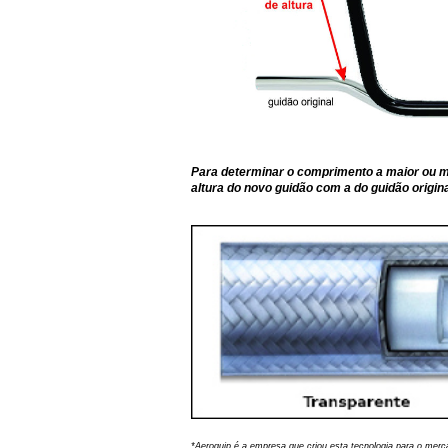
Para determinar o comprimento a maior ou
altura do novo guidão com a do guidão origin
*Aeroquip é a empresa que criou esta tecnologia para o merc