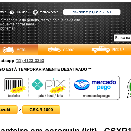
o mangote, está perfeito, retiro tudo que havia dito.
m que melhorrar nada.
 por email
Whatsapp
(11) 4123-3353
O ESTÁ TEMPORARIAMENTE DESATIVADO **
uzuki
>
GSX-R 1000
ianteiro em aeroquip (kit) - GSXR