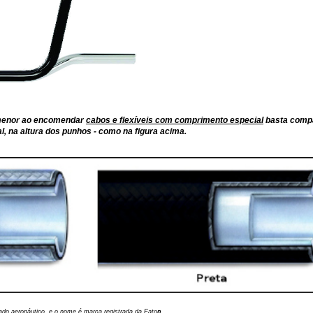
 menor ao encomendar
cabos e flexíveis com comprimento especial
basta comp
al, na altura dos punhos - como na figura acima.
ado aeronáutico, e o nome é marca registrada da Eato
n.