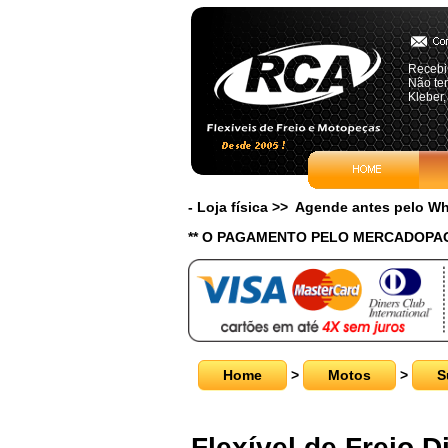
Recebi 
Não te
Kleber,
- Loja física >> Agende antes pelo 
** O PAGAMENTO PELO MERCADOPAG
Home
>
Motos
>
S
Flexível de Freio D