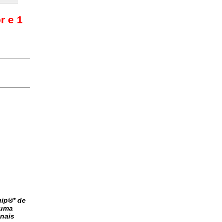
r e 1
uip®* de
 uma
inais