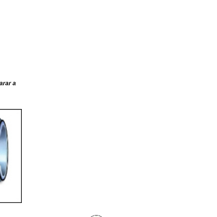
arar a