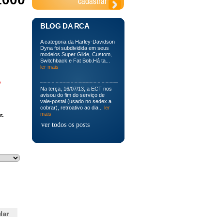
BLOG DA RCA
A categoria da Harley-Davidson
Dyna foi subdividida em seus
modelos Super Glide, Custom,
Switchback e Fat Bob.Há ta...
ler mais
o
Na terça, 16/07/13, a ECT nos
avisou do fim do serviço de
vale-postal (usado no sedex a
cobrar), retroativo ao dia...
ler
r.
mais
ver todos os posts