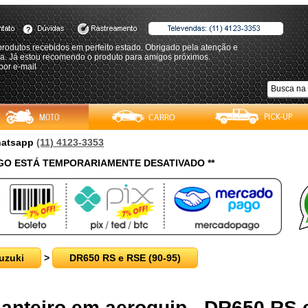
rodutos recebidos em perfeito estado. Obrigado pela atenção e
za. Já estou recomendo o produto para amigos próximos.
por e-mail
Whatsapp
(11) 4123-3353
O ESTÁ TEMPORARIAMENTE DESATIVADO **
uzuki
>
DR650 RS e RSE (90-95)
Dianteiro em aeroquip - DR650 RS 