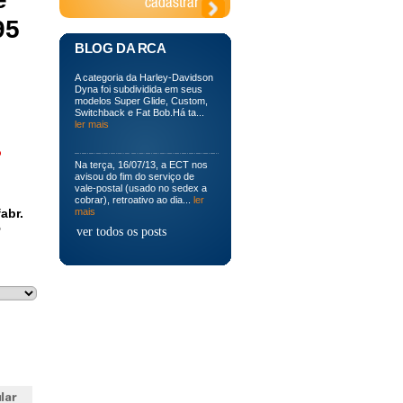
95
BLOG DA RCA
A categoria da Harley-Davidson
Dyna foi subdividida em seus
modelos Super Glide, Custom,
Switchback e Fat Bob.Há ta...
ler mais
o
Na terça, 16/07/13, a ECT nos
avisou do fim do serviço de
vale-postal (usado no sedex a
cobrar), retroativo ao dia...
ler
abr.
mais
5
ver todos os posts