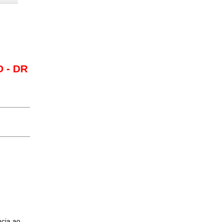
O - DR
ncia ao