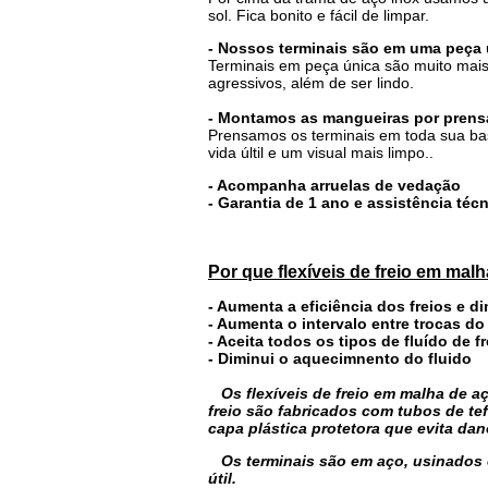
sol. Fica bonito e fácil de limpar.
- Nossos terminais são em uma peça
Terminais em peça única são muito mais
agressivos, além de ser lindo.
- Montamos as mangueiras por prensa
Prensamos os terminais em toda sua bas
vida últil e um visual mais limpo..
- Acompanha arruelas de vedação
- Garantia de 1 ano e assistência té
Por que flexíveis de freio em mal
- Aumenta a eficiência dos freios e d
- Aumenta o intervalo entre trocas do
- Aceita todos os tipos de fluído de fr
- Diminui o aquecimnento do fluido
Os flexíveis de freio em malha de
freio são fabricados com tubos de te
capa plástica protetora que evita da
Os terminais são em aço, usinados 
útil.