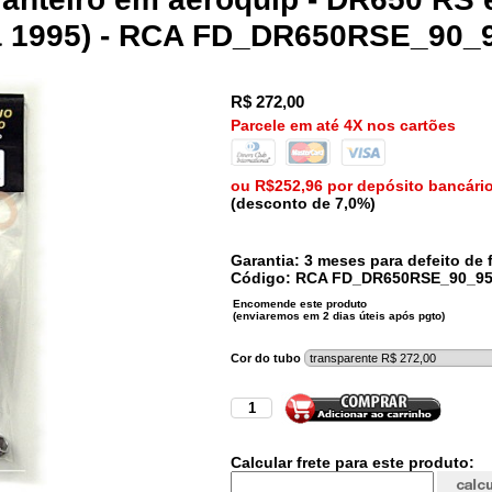
a 1995) - RCA FD_DR650RSE_90_
R$
272,00
Parcele em até 4X nos cartões
ou R$252,96 por depósito bancári
(desconto de 7,0%)
Garantia: 3 meses para defeito de f
Código:
RCA
FD_DR650RSE_90_9
Cor do tubo
Calcular frete para este produto: