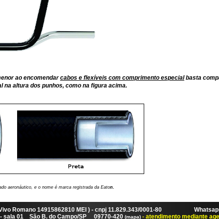
 menor ao encomendar
cabos e flexíveis com comprimento especial
basta comp
al na altura dos punhos, como na figura acima.
ado aeronáutico, e o nome é marca registrada da Eato
n.
 Vivo Romano 14915862810 MEI ) - cnpj 11.829.343/0001-80 Whatsapp:
87 - sala 01 São B. do Campo/SP 09770-420
- atendimento mediante ag
(mapa)