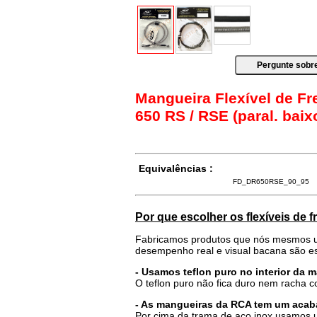
Mangueira Flexível de F
650 RS / RSE (paral. baix
Equivalências :
FD_DR650RSE_90_95
Por que escolher os flexíveis de 
Fabricamos produtos que nós mesmos u
desempenho real e visual bacana são es
- Usamos teflon puro no interior da 
O teflon puro não fica duro nem racha 
- As mangueiras da RCA tem um acab
Por cima da trama de aço inox usamos u