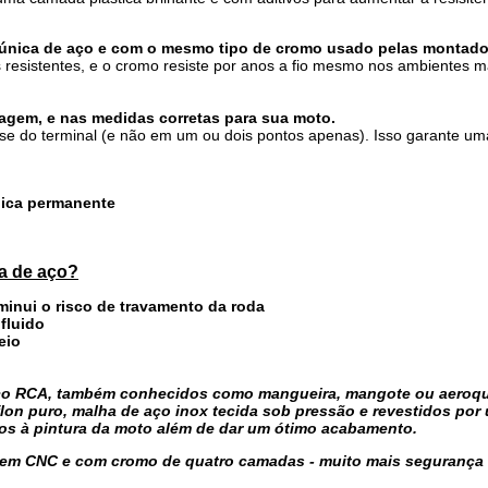
 única de aço e com o mesmo tipo de cromo usado pelas montado
 resistentes, e o cromo resiste por anos a fio mesmo nos ambientes m
gem, e nas medidas corretas para sua moto.
e do terminal (e não em um ou dois pontos apenas). Isso garante um
cnica permanente
ha de aço?
iminui o risco de travamento da roda
 fluido
eio
 aço RCA, também conhecidos como mangueira, mangote ou aeroq
flon puro, malha de aço inox tecida sob pressão e revestidos por
nos à pintura da moto além de dar um ótimo acabamento.
em CNC e com cromo de quatro camadas - muito mais segurança 