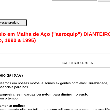
reio em Malha de Aço ("aeroquip") DIANTEIR
o, 1990 a 1995)
RCA FD_DR650RSE_90_95
freio da RCA?
samos em nossas motos, e somos exigentes com elas! Durabilidade,
senciais para nós.
mangueira, sem cargas ou nylon para diminuir o custo.
com o tempo.
amento melhor.
ma camada plástica brilhante e com aditivos para aumentar a resisitê