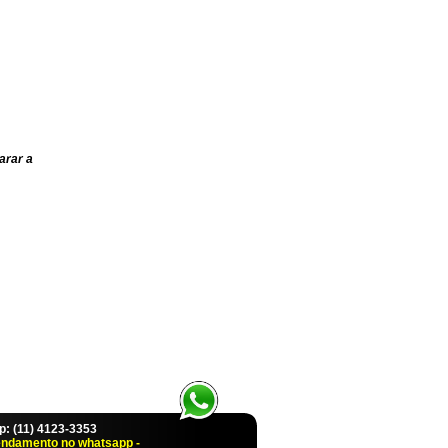
arar a
 (11) 4123-3353
endamento no whatsapp -