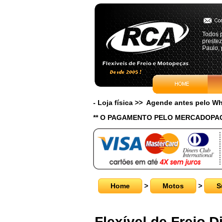
Todos p
preste
Paulo, 
- Loja física >> Agende antes pelo 
** O PAGAMENTO PELO MERCADOPAG
Home
>
Motos
>
S
Flexível de Freio 