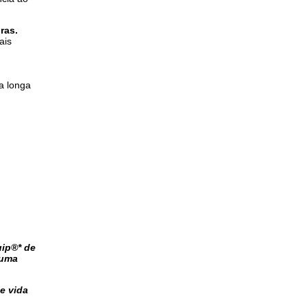
ras.
ais
a longa
uip®* de
 uma
e vida