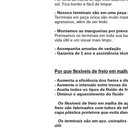
sol. Fica bonito e fácil de limpar.
- Nossos terminais são em uma peça
Terminais em peça única são muito mais
agressivos, além de ser lindo.
- Montamos as mangueiras por prensa
Prensamos os terminais em toda sua bas
vida últil e um visual mais limpo..
- Acompanha arruelas de vedação
- Garantia de 1 ano e assistência té
Por que flexíveis de freio em mal
- Aumenta a eficiência dos freios e d
- Aumenta o intervalo entre trocas do
- Aceita todos os tipos de fluído de fr
- Diminui o aquecimnento do fluido
Os flexíveis de freio em malha de
freio são fabricados com tubos de te
capa plástica protetora que evita da
Os terminais são em aço, usinados 
útil.