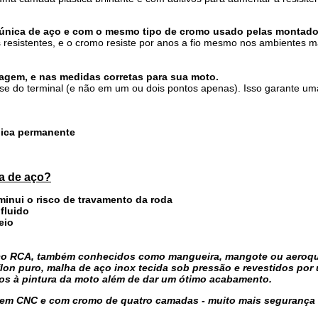
 única de aço e com o mesmo tipo de cromo usado pelas montado
 resistentes, e o cromo resiste por anos a fio mesmo nos ambientes m
gem, e nas medidas corretas para sua moto.
e do terminal (e não em um ou dois pontos apenas). Isso garante um
cnica permanente
ha de aço?
iminui o risco de travamento da roda
 fluido
eio
 aço RCA, também conhecidos como mangueira, mangote ou aeroq
flon puro, malha de aço inox tecida sob pressão e revestidos por
nos à pintura da moto além de dar um ótimo acabamento.
em CNC e com cromo de quatro camadas - muito mais segurança 