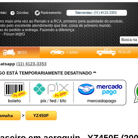
ns mais uma vez ao Renato e a RCA, primeiro pela qualidade do produto,
do pelo excelente atendimento que tive, coisa de primeiro mundo.
as do pedido a entrega. Fazendo a diferença.
r - Fórum M@D
Whatsapp
(11) 4123-3353
O ESTÁ TEMPORARIAMENTE DESATIVADO **
amaha
>
YZ450F
Traseiro em aeroquip - YZ450F (20