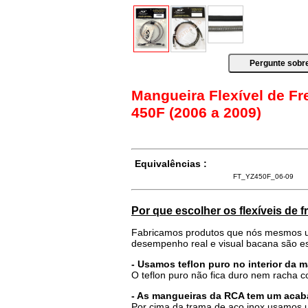
Mangueira Flexível de F
450F (2006 a 2009)
Equivalências :
FT_YZ450F_06-09
Por que escolher os flexíveis de 
Fabricamos produtos que nós mesmos u
desempenho real e visual bacana são es
- Usamos teflon puro no interior da 
O teflon puro não fica duro nem racha 
- As mangueiras da RCA tem um acab
Por cima da trama de aço inox usamos u