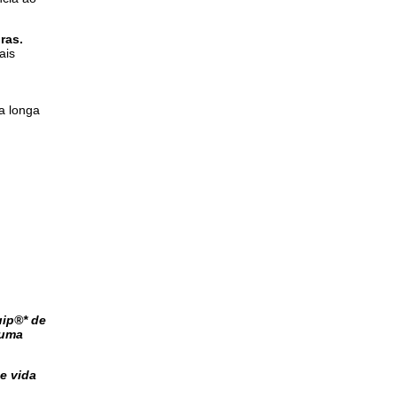
ras.
ais
a longa
uip®* de
 uma
e vida