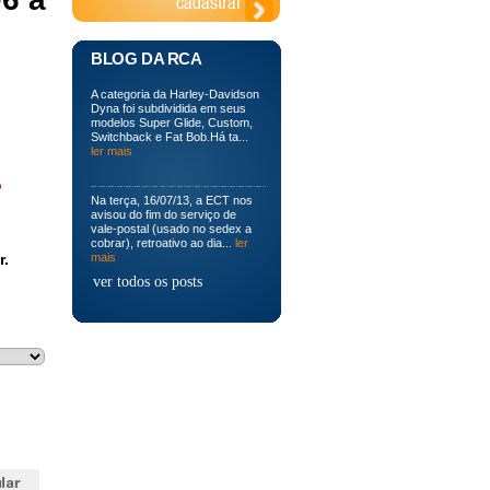
BLOG DA RCA
A categoria da Harley-Davidson
Dyna foi subdividida em seus
modelos Super Glide, Custom,
Switchback e Fat Bob.Há ta...
ler mais
o
Na terça, 16/07/13, a ECT nos
avisou do fim do serviço de
vale-postal (usado no sedex a
cobrar), retroativo ao dia...
ler
r.
mais
ver todos os posts