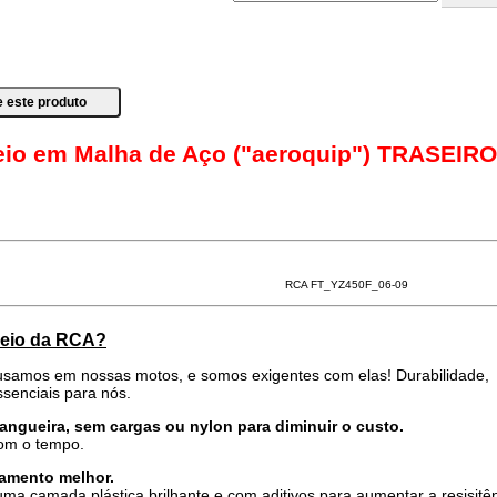
reio em Malha de Aço ("aeroquip") TRASEIRO
RCA FT_YZ450F_06-09
freio da RCA?
samos em nossas motos, e somos exigentes com elas! Durabilidade,
senciais para nós.
mangueira, sem cargas ou nylon para diminuir o custo.
com o tempo.
amento melhor.
ma camada plástica brilhante e com aditivos para aumentar a resisitê