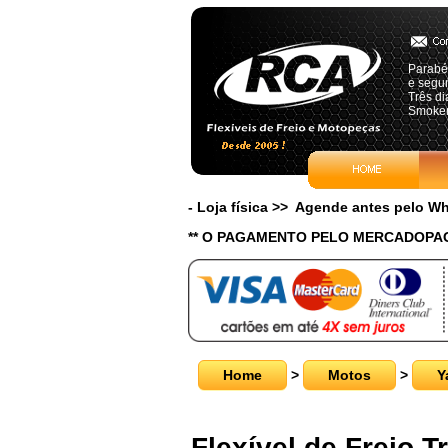
Parabé
e segun
Três di
Smoke
- Loja física >> Agende antes pelo 
** O PAGAMENTO PELO MERCADOPAG
Home
>
Motos
>
Y
Flexível de Freio 