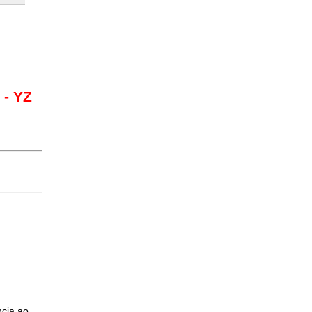
 - YZ
ncia ao