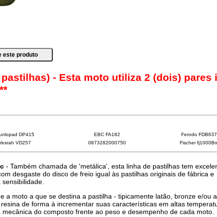
 pastilhas) - Esta moto utiliza 2 (dois) pares 
**
unlopad DP415
EBC FA182
Ferodo FDB637
Vesrah VD257
0873282000750
Fischer fj1000B
ic
- Também chamada de 'metálica', esta linha de pastilhas tem excele
 desgaste do disco de freio igual às pastilhas originais de fábrica e
sensibilidade.
e a moto a que se destina a pastilha - tipicamente latão, bronze e/ou 
resina de forma à incrementar suas características em altas temperat
a mecânica do composto frente ao peso e desempenho de cada moto.