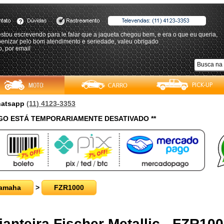
estou escrevendo para le falar que a jaqueta chegou bem, e era o que eu queria,
benizar pelo bom atendimento e seriedade, valeu obrigado
, por email
Whatsapp
(11) 4123-3353
O ESTÁ TEMPORARIAMENTE DESATIVADO **
amaha
>
FZR1000
ianteira Fischer Metallic - FZR10