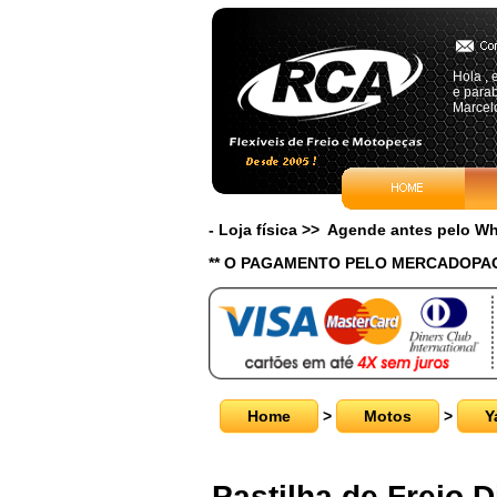
Hola , 
e para
Marcelo
- Loja física >> Agende antes pelo 
** O PAGAMENTO PELO MERCADOPAG
Home
>
Motos
>
Y
Pastilha de Freio D