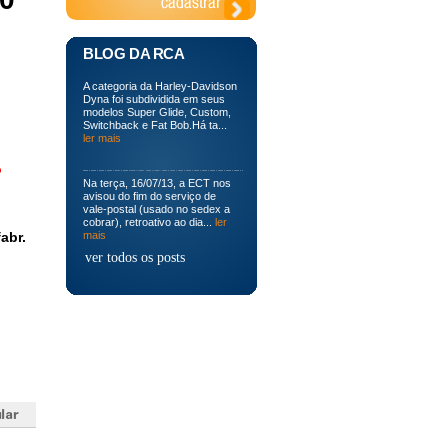
BLOG DA RCA
A categoria da Harley-Davidson
Dyna foi subdividida em seus
modelos Super Glide, Custom,
Switchback e Fat Bob.Há ta...
ler mais
o
Na terça, 16/07/13, a ECT nos
avisou do fim do serviço de
vale-postal (usado no sedex a
cobrar), retroativo ao dia...
ler
abr.
mais
ver todos os posts