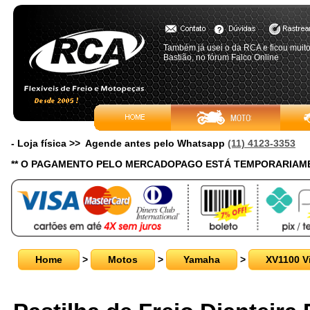
Também já usei o da RCA e ficou muit
Bastião, no fórum Falco Online
- Loja física >> Agende antes pelo Whatsapp
(11) 4123-3353
** O PAGAMENTO PELO MERCADOPAGO ESTÁ TEMPORARIAME
Home
>
Motos
>
Yamaha
>
XV1100 V