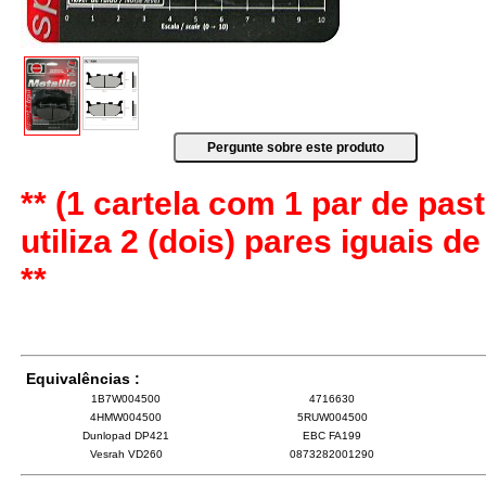
** (1 cartela com 1 par de past
utiliza 2 (dois) pares iguais d
**
Equivalências :
1B7W004500
4716630
4HMW004500
5RUW004500
Dunlopad DP421
EBC FA199
Vesrah VD260
0873282001290