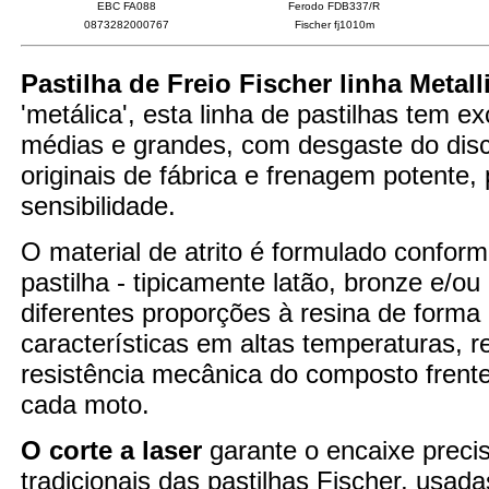
EBC FA088
Ferodo FDB337/R
0873282000767
Fischer fj1010m
Pastilha de Freio Fischer linha Metall
'metálica', esta linha de pastilhas tem 
médias e grandes, com desgaste do disco
originais de fábrica e frenagem potente
sensibilidade.
O material de atrito é formulado confor
pastilha - tipicamente latão, bronze e/o
diferentes proporções à resina de forma
características em altas temperaturas,
resistência mecânica do composto fren
cada moto.
O corte a laser
garante o encaixe preci
tradicionais das pastilhas Fischer, usad