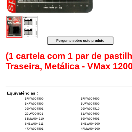
(1 cartela com 1 par de pastilh
Traseira, Metálica - VMax 120
Equivalências :
1FKW004500
1FKW004600
1KFW004500
1UFW004500
26HW004501
26HW004510
29LW004601
31AW004600
33MW004510
36HW004601
3HEW004511
3HEW004600
47XW004501
4FMW004600