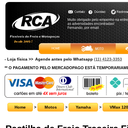
Muito obrigado pelo empenho na entreg
as adversidades encontradas!
Fernando, por email
- Loja física >> Agende antes pelo Whatsapp
(11) 4123-3353
** O PAGAMENTO PELO MERCADOPAGO ESTÁ TEMPORARIAME
Home
>
Motos
>
Yamaha
>
VMax 12