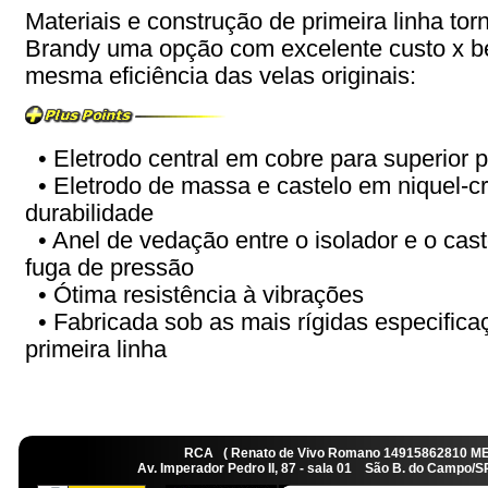
Materiais e construção de primeira linha tor
Brandy uma opção com excelente custo x b
mesma eficiência das velas originais:
• Eletrodo central em cobre para superior 
• Eletrodo de massa e castelo em niquel-c
durabilidade
• Anel de vedação entre o isolador e o caste
fuga de pressão
• Ótima resistência à vibrações
• Fabricada sob as mais rígidas especificaç
primeira linha
RCA ( Renato de Vivo Romano 14915862810 M
Av. Imperador Pedro II, 87 - sala 01 São B. do Camp