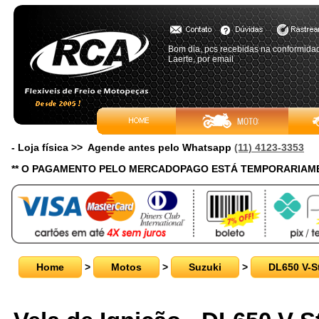
Bom dia, pcs recebidas na conformidad
Laerte, por email
- Loja física >> Agende antes pelo Whatsapp
(11) 4123-3353
** O PAGAMENTO PELO MERCADOPAGO ESTÁ TEMPORARIAME
Home
>
Motos
>
Suzuki
>
DL650 V-S