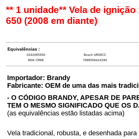
** 1 unidade** Vela de ignição
650 (2008 em diante)
Equivalências :
0242065500
Bosch UR09CC
NGK CR8E
7898506424290
Importador: Brandy
Fabricante: OEM de uma das mais tradic
- O CÓDIGO BRANDY, APESAR DE PAR
TEM O MESMO SIGNIFICADO QUE OS D
(as equivalências estão listadas acima)
Vela tradicional, robusta, e desenhada para t