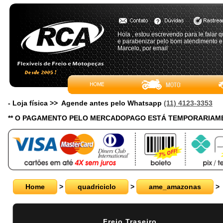
Hola , estou escrevendo para le falar 
e parabenizar pelo bom atendimento e
Marcelo, por email
- Loja física >> Agende antes pelo Whatsapp
(11) 4123-3353
** O PAGAMENTO PELO MERCADOPAGO ESTÁ TEMPORARIAME
Home
>
quadriciclo
>
ame_amazonas
>
Freio Traseiro