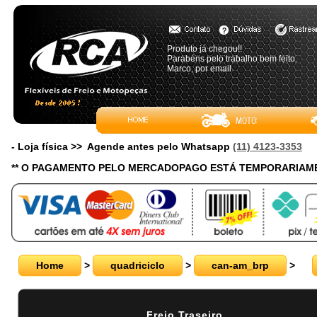
Produto já chegou!!
Parabéns pelo trabalho bem feito.
Marco, por email
- Loja física >> Agende antes pelo Whatsapp
(11) 4123-3353
** O PAGAMENTO PELO MERCADOPAGO ESTÁ TEMPORARIAME
Home
>
quadriciclo
>
can-am_brp
>
Freio Traseiro