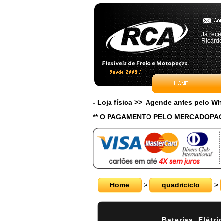
Já rece
Ricardo
- Loja física >> Agende antes pelo 
** O PAGAMENTO PELO MERCADOPAG
Home
>
quadriciclo
>
Baterias, Elétr