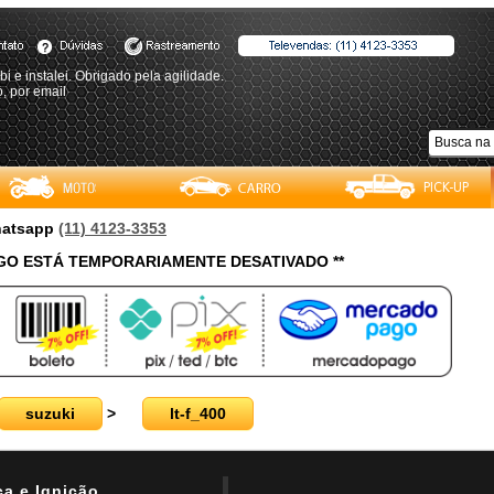
bi e instalei. Obrigado pela agilidade.
, por email
Whatsapp
(11) 4123-3353
O ESTÁ TEMPORARIAMENTE DESATIVADO **
suzuki
>
lt-f_400
ica e Ignição